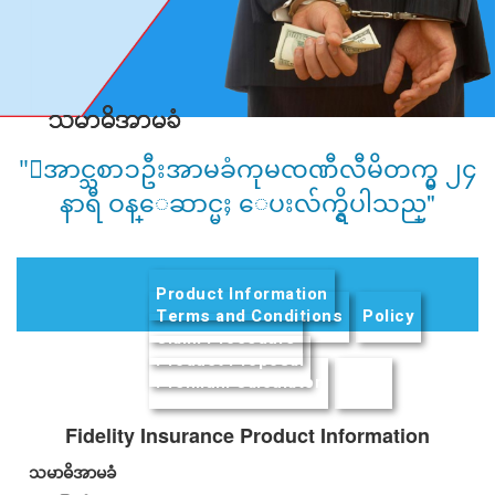
သမာဓိအာမခံ
သမာဓိအာမခံ
"ေအာင္သစာၥဦးအာမခံကုမၸဏီလီမိတက္မွ ၂၄
နာရီ ဝန္ေဆာင္မႈ ေပးလ်က္ရွိပါသည္"
Product Information
(active tab)
Terms and Conditions
Policy
Claim Procedure
Product Proposal
Premium Calculator
FAQs
Fidelity Insurance Product Information
သမာဓိအာမခံ