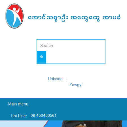
Skip
to
main
content
Unicode
Zawgyi
Main menu
09 450450561
Hot Line: