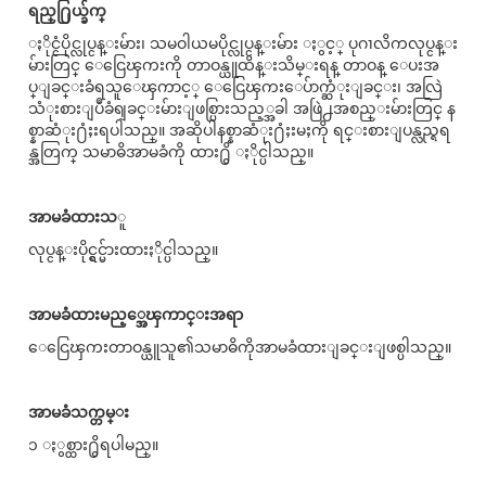
ရည္႐ြယ္ခ်က္
ႏိုင္ငံပိုင္လုပ္ငန္းမ်ား၊ သမဝါယမပိုင္လုပ္ငန္းမ်ား ႏွင့္ ပုဂၢလိကလုပ္ငန္း
မ်ားတြင္ ေငြေၾကးကို တာဝန္ယူထိန္းသိမ္းရန္ တာဝန္ ေပးအ
ပ္ျခင္းခံရသူေၾကာင့္ ေငြေၾကးေပ်ာက္ဆံုးျခင္း၊ အလြဲ
သံုးစားျပဳခံရျခင္းမ်ားျဖစ္ပြားသည့္အခါ အဖြဲ႕အစည္းမ်ားတြင္ န
စ္နာဆံုး႐ံႈးရပါသည္။ အဆိုပါနစ္နာဆံုး႐ံႈးမႈကို ရင္းစားျပန္လည္ရရ
န္အတြက္ သမာဓိအာမခံကို ထား႐ွိ ႏိုင္ပါသည္။
အာမခံထားသ
ူ
လုပ္ငန္းပိုင္ရွင္မ်ားထားႏိုင္ပါသည္။
အာမခံထားမည့္အေၾကာင္းအရာ
ေငြေၾကးတာဝန္ယူသူ၏သမာဓိကိုအာမခံထားျခင္းျဖစ္ပါသည္။
အာမခံသက္တမ္း
၁ ႏွစ္ထား႐ွိရပါမည္။