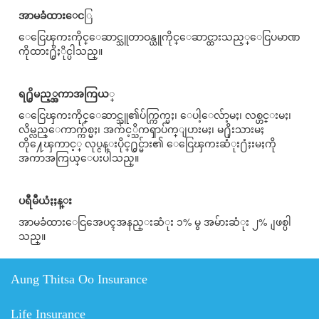
အာမခံထားေင
ြ
ေငြေၾကးကိုင္ေဆာင္သူတာဝန္ယူကိုင္ေဆာင္ထားသည့္ေငြပမာဏ
ကိုထား႐ွိႏိုင္ပါသည္။
ရ႐ွိမည့္အကာအကြယ
္
ေငြေၾကးကိုင္ေဆာင္သူ၏ပ်က္ကြက္မႈ၊ ေပါ့ေလ်ာ့မႈ၊ လစ္ဟင္းမႈ၊
လိမ္လည္ေကာက္က်စ္မႈ၊ အက်င့္သိကၡာပ်က္ျပားမႈ၊ မ႐ိုးသားမႈ
တို႔ေၾကာင့္ လုပ္ငန္းပိုင္႐ွင္မ်ား၏ ေငြေၾကးဆံုး႐ံႈးမႈကို
အကာအကြယ္ေပးပါသည္။
ပရီမီယံႏႈန္း
အာမခံထားေငြအေပၚအနည္းဆံုး ၁% မွ အမ်ားဆံုး ၂% ျဖစ္ပါ
သည္။
Aung Thitsa Oo Insurance
Life Insurance