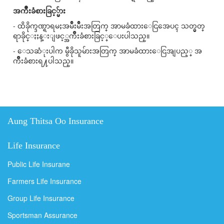
အက်ိဳးခံစားခြင့္မ်ား
- ထိခိုက္ဒဏ္ရာရမႈအမ်ိဳးမ်ိဳးအတြက္ အာမခံထားေငြအေပၚ သတ္မွတ္
ရာခိုင္ႏႈန္းျဖင့္အက်ိဳးခံစားခြင့္ေပးပါသည္။
- ေသဆံုးပါက မွီခိုသူမ်ားအတြက္ အာမခံထားေငြအျပည့္ အ
က်ိဳးခံစားရ႔ပါသည္။
Aung Thitsa Oo Insurance
Life Insurance
Public Life Insurane
Farmers Life Insurance
Group Life Insurance
Sportsman Assurance