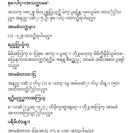
စုေပါင္းအသက္အာမခ
ံ
အသက္ ၁၈ႏွစ္မွ ၆၀ႏွစ္အ႐ြယ္႐ွိ မ်က္ျမင္က်န္းမာသူမ်ား ထားႏိုင္ပါသ
ည္။ အနည္းဆံုး ၅ ဦး စုေပါင္းထား႐ွိရပါမည္။
အာမခံသက္တမ္း
(၁) ႏွစ္ ထား႐ွိရပါမည္။
ရည္႐ြယ္ခ်က္
မိမိအတြက္ ေငြစုေဆာင္းျခင္း သို႔မဟုတ္ မိမိကိုမွီခိုသူမ်ားေ
ငြေၾကးအေထာက္အပံ့ရ႐ွိေစရန္ စီစဥ္သည့္ အာမခံ အမ်ိဳးအစားျဖစ္ပါ
သည္။
အာမခံထားေငြ
အနည္းဆံုး က်ပ္ (၁) ေသာင္းမွ အမ်ားဆံုး က်ပ္ သိန္း (၅၀)
အထိထား႐ွိႏိုင္ပါသည္။
ရ႐ွိမည့္အကာအကြယ္
ေသဆံုးျခင္းႏွင့္ ထိခိုက္ဒဏ္ရာရျခင္း တို႔အတြက္ အာမခံ
အကာအကြယ္ရႏိုင္ပါသည္။
ပရီမီယံႏႈန္း
အာမခံထားေငြအေပၚ ၁% ေပးေဆာင္ရပါမည္။