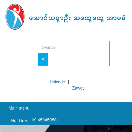
Skip
to
main
content
Unicode
Zawgyi
Main menu
09 450450561
Hot Line: