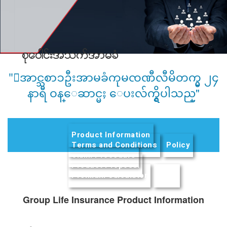
စုေပါင္းအသက္အာမခံ
"ေအာင္သစာၥဦးအာမခံကုမၸဏီလီမိတက္မွ ၂၄
နာရီ ဝန္ေဆာင္မႈ ေပးလ်က္ရွိပါသည္"
Product Information
(active tab)
Terms and Conditions
Policy
Claim Procedure
Product Proposal
Premium Calculator
FAQs
Group Life Insurance Product Information