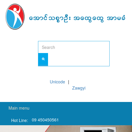
Skip
to
main
content
Unicode
Zawgyi
Main menu
09 450450561
Hot Line: