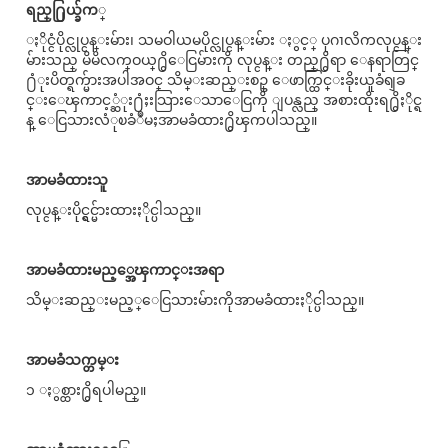
ရည္႐ြယ္ခ်က
္
ႏိုင္ငံပိုင္လုပ္ငန္းမ်ား၊ သမဝါယမပိုင္လုပ္ငန္းမ်ား ႏွင့္ ပုဂၢလိကလုပ္ငန္း
မ်ားသည္ မိမိလက္ဝယ္႐ွိေငြမ်ားကို လုပ္ငန္း တည္႐ွိရာ ေနရာတြင္
႐ံုးပိတ္ရက္မ်ားအပါအဝင္ သိမ္းဆည္းစဥ္ ေဖာက္ထြင္းခိုးယူခံရျခ
င္းေၾကာင့္ဆံုး႐ံႈးသြားေသာေငြကို ျပန္လည္ အစားထိုးရ႐ွိႏိုင္ရ
န္ ေငြသားလံုၿခံဳမႈအာမခံထား႐ွိၾကပါသည္။
အာမခံထားသူ
လုပ္ငန္းပိုင္ရွင္မ်ားထားႏိုင္ပါသည္။
အာမခံထားမည့္အေၾကာင္းအရာ
သိမ္းဆည္းမည့္ေငြသားမ်ားကိုအာမခံထားႏိုင္ပါသည္။
အာမခံသက္တမ္း
၁ ႏွစ္ထား႐ွိရပါမည္။