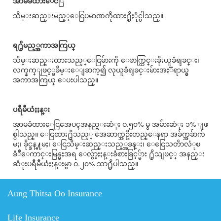
အာမခံထားေင
ြ
သိမ္းဆည္းမည့္ေငြပမာဏကိုထား႐ွိႏိုင္ပါသည္။
ရ႐ွိမည့္အကာအကြယ္
သိမ္းဆည္းထားသည့္ေငြမ်ားကို ေဖာက္ထြင္းခိုးယူခံရျခင္း၊
လက္နက္ျဖင့္ၿခိမ္းေျခာက္၍ လုယူခံရျခင္းမ်ားအႏၱရာယ္မွ
အကာအကြယ္ ေပးပါသည္။
ပရီမီယံႏႈန္း
အာမခံထားေငြအေပၚအနည္းဆံုး ဝ.၅၀% မွ အမ်ားဆံုး ၁% ျဖ
စ္ပါသည္။ ေငြထား႐ွိသည့္ အေဆာက္အဦးတည္ေနရာ အခ်က္အခ်ာက်
မႈ၊ ခိုင္ခန္႔မႈ၊ ေငြသိမ္းဆည္းသည့္အခန္း၊ ေငြေသတၲာလံုၿ
ခံဳေကာင္းမြန္မႈအရ ေလွ်ာ့ႏႈန္းခံစားခြင့္မ်ား ႐ွိသျဖင့္ အနည္း
ဆံုးပရီမီယံႏႈန္းမွာ ဝ.၂၀% သာ႐ွိပါသည္။
Aung Thitsa Oo Insurance
Life Insurance