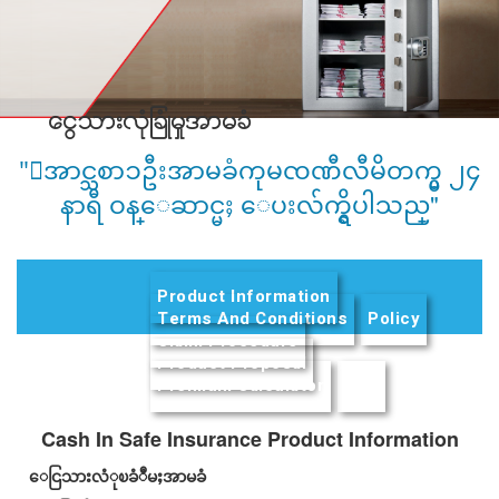
ေငြသားလုံျခံဳမႈအာမခံ
"ေအာင္သစာၥဦးအာမခံကုမၸဏီလီမိတက္မွ ၂၄
နာရီ ဝန္ေဆာင္မႈ ေပးလ်က္ရွိပါသည္"
Product Information
(active tab)
Terms And Conditions
Policy
Claim Procedure
Product Proposal
Premium Calculator
FAQ
Cash In Safe Insurance Product Information
ေငြသားလံုၿခံဳမႈအာမခံ