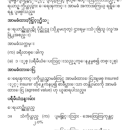
ရယာဥ္ ကိုယ္ထည္မ်ား ေရေၾကာင္း အာမခံ အကာအကြယ္ ရရွိေစ
ရန္ ျဖစ္ပါသည္။
အာမခံထားႏိုင္ခြင့္႐ွိသ
ူ
ေရယာဥ္ကိုယ္ထည္ကို ပိုင္ဆိုင္သူ (သို႔မဟုတ္) ဌားရမ္းသံုးစြဲသူ (လူ/အ
ဖြဲ႕အစည္း)
အာမခံသက္တမ္း
(က) ခရီးတစ္ေခါက္
(ခ) ၁ ႏွစ္ (ပရီမီယံေပးသြင္းသည့္ရက္ေန႔မွစ၍ တစ္ႏွစ္)
အာမခံထားေငြ
ေရေၾကာင္းကိုယ္ထည္အာမခံတြင္ အာမခံထားေငြအျဖစ္ insured
ႏွင့္ insurer တို႔ေက်နပ္၍ စာခ်ဳပ္ထားေသာ တန္ဘိုးမ်ားကို အာမခံ
ထားေငြ (agreed value) ဟု ယူဆရပါသည္။
ပရီမီယံႏႈန္းမ်ား
ေရယာဥ္ကိုယ္ထည္
၁။ သံကိုယ္ထည္ (က) ျမစ္တြင္းသြား - အေထြေထြကုန္တင္
၂.ဝ%