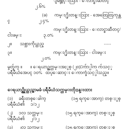
ျမစ္တြင္းသြား - ေလာင္စာဆီတင္
၂.၆%
(ခ) ကမ္း႐ိုးတန္းသြား - အေထြေထြကုန္တ
င္ ၂.၄%
ကမ္း႐ိုးတန္းသြား - ေလာင္စာဆီတင္/
ငါးဖမ္း ၃.ဝ%
၂။ သစ္သားကိုယ္ထည္ -----
၃။ ကမ္း႐ိုးတန္းသြား - ငါးဖမ္း
၂.ဝ%
မွတ္ခ်က္ ။ ။ ေရယာဥ္သက္တမ္းအႏွစ္ (၂၀)ေက်ာ္ပါက က်သင့္
ပရီမီယံအေပၚ ၁၀% ထပ္ေဆာင္း ေကာက္ခံသင့္ပါသည္။
ေရယာဥ္ကိုယ္ထည္အာမခံ ပရီမီယံသက္တမ္းတိုႏႈန္းထား
(၁) ခရီးတစ္ေခါက္ (၁၅ ရက္ေအာက္) တစ္ႏွစ္
ပရီမီယံ၏ ၁/၁၂
(၂) ၁လ သက္တမ္း (၁၅ ရက္ေအာက္) တစ္ႏွစ္
ပရီမီယံ၏ ၂/၁၂
(၃) ၂လ သက္တမ္း (၁၅ ရက္ေအာက္) တစ္ႏွစ္