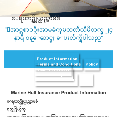
ေရယာဥ္ကိုယ္ထည္အာမခံ
"ေအာင္သစာၥဦးအာမခံကုမၸဏီလီမိတက္မွ ၂၄
နာရီ ဝန္ေဆာင္မႈ ေပးလ်က္ရွိပါသည္"
Product Information
(active tab)
Terms and Conditions
Policy
Claim Procedure
Product Proposal
Premium Calculator
FAQs
Marine Hull Insurance Product Information
ေရယာဥ္ကိုယ္ထည္အာမခံ
ရည္႐ြယ္ခ်က္
ျမန္မာျပည္တြင္းႏွင့္ ျပည္ပတြင္ ခုတ္ေမာင္းသြားလာသည့္ ေ